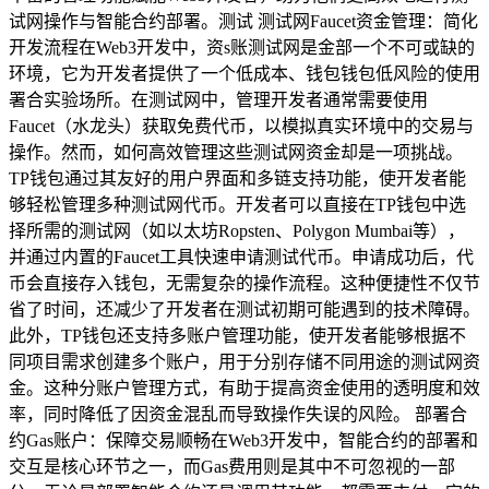
试网操作与智能合约部署。测试 测试网Faucet资金管理：简化
开发流程在Web3开发中，资s账测试网是金部一个不可或缺的
环境，它为开发者提供了一个低成本、钱包钱包低风险的使用
署合实验场所。在测试网中，管理开发者通常需要使用
Faucet（水龙头）获取免费代币，以模拟真实环境中的交易与
操作。然而，如何高效管理这些测试网资金却是一项挑战。
TP钱包通过其友好的用户界面和多链支持功能，使开发者能
够轻松管理多种测试网代币。开发者可以直接在TP钱包中选
择所需的测试网（如以太坊Ropsten、Polygon Mumbai等），
并通过内置的Faucet工具快速申请测试代币。申请成功后，代
币会直接存入钱包，无需复杂的操作流程。这种便捷性不仅节
省了时间，还减少了开发者在测试初期可能遇到的技术障碍。
此外，TP钱包还支持多账户管理功能，使开发者能够根据不
同项目需求创建多个账户，用于分别存储不同用途的测试网资
金。这种分账户管理方式，有助于提高资金使用的透明度和效
率，同时降低了因资金混乱而导致操作失误的风险。 部署合
约Gas账户：保障交易顺畅在Web3开发中，智能合约的部署和
交互是核心环节之一，而Gas费用则是其中不可忽视的一部