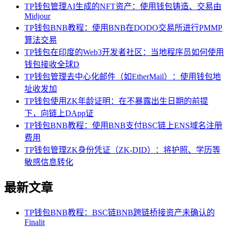
TP钱包管理AI生成的NFT资产：使用钱包铸造、交易由
Midjour
TP钱包BNB教程：使用BNB在DODO交易所进行PMMP
算法交易
TP钱包在印度的Web3开发者社区：当地程序员如何使用
钱包接收全球D
TP钱包管理去中心化邮件（如EtherMail）：使用钱包地
址收发加
TP钱包使用ZK年龄证明：在不暴露出生日期的前提
下，向链上DApp证
TP钱包BNB教程：使用BNB支付BSC链上ENS域名注册
费用
TP钱包管理ZK身份凭证（ZK-DID）：将护照、学历等
敏感信息转化
最新文章
TP钱包BNB教程：BSC链BNB跨链桥接资产未确认的
Finalit