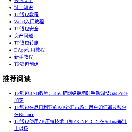
钱包安全
链上知识
TP钱包教程
Web3入门教程
TP钱包安全
资产问题
TP钱包转账
DApp使用教程
新手教程
TP钱包创建
推荐阅读
TP钱包BNB教程：BSC链网络拥堵时手动调整Gas Price
加速
TP钱包在尼日利亚的P2P外汇市场：用户如何通过钱包
在Binance
TP钱包使用ZK压缩技术（如ZK-NFT）：在Solana等链
上以极