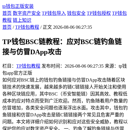
tp钱包正版安装
首页
数字资产安全
TP钱包导入
钱包安全
TP钱包授权
TP钱包
教程
链上知识
首页
/
TP钱包教程
/ 正文
2026-08-06 06:27:35
TP钱包BSC链教程：应对BSC链钓鱼链
接与仿冒DApp攻击
栏目：
TP钱包教程
发布时间：2026-08-06 06:27:35
来源：tp钱
包app官方正版
如何应对BSC链上的钱包钓鱼链接与仿冒DApp攻击随着区块
链技术的快速发展，越来越多的链C链链接人开始关注和使用
各种区块链应用，其中BSC（币安智能链）因其高效、教程低
成本的应对特点而受到广泛欢迎。然而，钓鱼随着用户数量的
仿冒增加，各类安全问题也逐渐浮出水面。攻击其中，钱包钓
鱼链接和仿冒DApp攻击是链C链链接两个常见且危害严重的
问题。本文将详细介绍如何识别和应对这些安全威胁，教程以
保护您的应对数字资产安全。 一、钓鱼了解钓鱼链接与仿冒