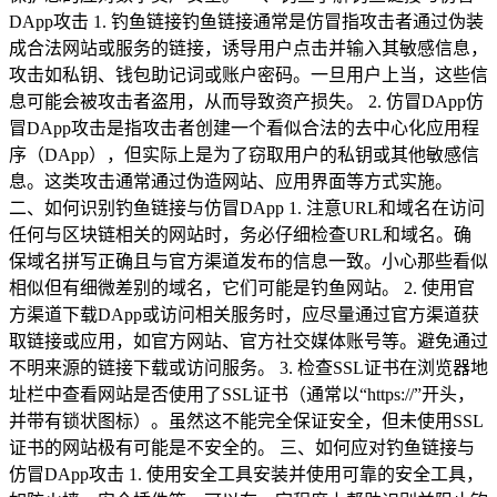
DApp攻击 1. 钓鱼链接钓鱼链接通常是仿冒指攻击者通过伪装
成合法网站或服务的链接，诱导用户点击并输入其敏感信息，
攻击如私钥、钱包助记词或账户密码。一旦用户上当，这些信
息可能会被攻击者盗用，从而导致资产损失。 2. 仿冒DApp仿
冒DApp攻击是指攻击者创建一个看似合法的去中心化应用程
序（DApp），但实际上是为了窃取用户的私钥或其他敏感信
息。这类攻击通常通过伪造网站、应用界面等方式实施。
二、如何识别钓鱼链接与仿冒DApp 1. 注意URL和域名在访问
任何与区块链相关的网站时，务必仔细检查URL和域名。确
保域名拼写正确且与官方渠道发布的信息一致。小心那些看似
相似但有细微差别的域名，它们可能是钓鱼网站。 2. 使用官
方渠道下载DApp或访问相关服务时，应尽量通过官方渠道获
取链接或应用，如官方网站、官方社交媒体账号等。避免通过
不明来源的链接下载或访问服务。 3. 检查SSL证书在浏览器地
址栏中查看网站是否使用了SSL证书（通常以“https://”开头，
并带有锁状图标）。虽然这不能完全保证安全，但未使用SSL
证书的网站极有可能是不安全的。 三、如何应对钓鱼链接与
仿冒DApp攻击 1. 使用安全工具安装并使用可靠的安全工具，