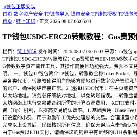
tp钱包正版安装
首页
数字资产安全
TP钱包导入
钱包安全
TP钱包授权
TP钱包
首页
/
链上知识
/ 正文
2026-08-07 06:05:03
TP钱包USDC-ERC20转账教程：Gas费预
栏目：
链上知识
发布时间：2026-08-07 06:05:03
来源：tp钱包a
TP钱包USDC-ERC20转账教程：Gas费预估与EIP-1
G参数数字资产管理工具，其操作简便且功能强大。费预本文将为您
明。 一、钱包TP钱包简介TP钱包，转账教全称TokenPo
容各类代币，转账教使得用户能够方便地进行数字资产管理和转账操
的账户，确保网络连接正常。2. 选择USDC代币：在主页或资
以太坊地址。请务必仔细核对地址，以免转账错误。 - 转账金额
太坊网络上执行交易或合约所需的计算资源费用，以ETH支付。 三、
费（Tip）机制，以提高交易确认效率。1. 基础费用（Base
行设置的小费，用于激励矿工优先处理您的交易。合理设置小费
完成以上设置后，仔细核对所有信息，确保无误后点击“确认”按
由于Gas费以ETH支付，请确保您的钱包中有足够的ETH余额