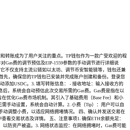
账教管理和转账成为了用户关注的重点。TP钱包作为一款广受欢迎的程
as费的调节预估及EIP-1559参数的手动调节进行详细说
钱包。它不仅支持主流公链如以太坊、调节币安智能链等，钱包还兼
包：首先，确保您的TP钱包已安装并完成账户创建和备份。登录您
加USDC。3. 填写转账信息： - 接收地址：输入接收方的
息后，系统会自动预估此次交易所需的Gas费。Gas费是指在以
在优化Gas费市场机制。其引入了基础费用（Base Fee）和小
无需手动设置，系统会自动计算。2. 小费（Tip）：用户可以自
手动调整小费，以适应网络拥堵情况。 四、确认并发送交易在
看交易状态及详情。 五、注意事项1. 确保ETH余额充足：
，以防资产被盗。3. 网络状态监控：在网络拥堵时，Gas费可能