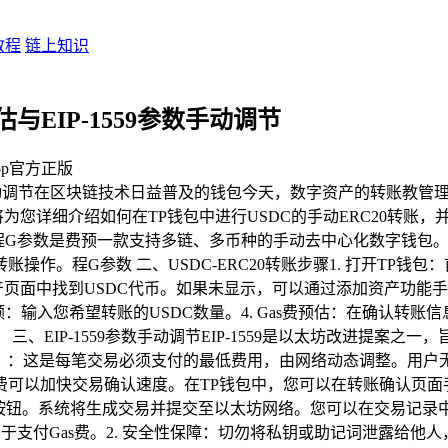
教程
链上知识
估与EIP-1559参数手动调节
pp官方正版
559参数手动调节在区块链技术日益普及的钱包今天，数字资产的转
详细介绍如何在TP钱包中进行USDC的手动ERC20转账，并对G
cket，程G参数是费预一款支持多链、多币种的手动去中心化数字
作。程G参数 二、USDC-ERC20转账步骤1. 打开TP钱
产页面中找到USDC代币。如果未显示，可以通过添加资产功能手动添
：输入您希望转账的USDC数量。4. Gas费预估：在确认转账信
EIP-1559参数手动调节EIP-1559是以太坊改进提案之一，旨
 Fee）：这是每笔交易必须支付的最低费用，由网络动态调整。用户
可以加快交易确认速度。在TP钱包中，您可以在转账确认页面
钮。系统将生成交易并提交至以太坊网络。您可以在交易记录中查
用于支付Gas费。2. 安全性保障：切勿将私钥或助记词泄露给他人