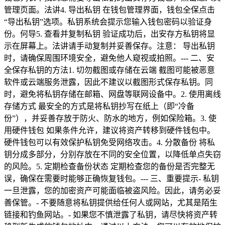
管理页面。法讲4. 导出私钥 在钱包管理界面，钱包全保点击
“导出私钥”选项。私钥系统会提示您输入钱包密码以验证身
份。何导5. 查看并复制私钥 验证成功后，出安存方私钥将显
示在屏幕上。法讲请手动复制并妥善保存。注意： 导出私钥
时，请确保周围环境安全，避免他人窥视或拍照。--- 二、安
全保存私钥的方法1. 切勿截图或存储在云端 截图可能被恶意
软件或云端服务泄露，因此不建议以截图形式保存私钥。同
时，避免将私钥存储在邮箱、网盘等联网设备中。2. 使用离线
存储方式 最安全的方式是将私钥抄写在纸上（即“冷备
份”），并妥善存放于防火、防水的地方，例如保险箱。3. 使
用硬件钱包 如果条件允许，建议将资产转移到硬件钱包中。
硬件钱包可以有效保护私钥免受网络攻击。4. 分散备份 将私
钥分成多部分，分别存放在不同的安全位置，以降低单点失窃
的风险。5. 定期检查备份状态 定期检查您的备份是否完整无
误，确保在需要时能够正确恢复钱包。--- 三、重要提示- 私钥
一旦泄露，您的加密资产可能面临被盗风险。因此，请务必妥
善保管。- 不要随意将私钥提供给任何人或网站，尤其是陌生
链接和钓鱼网站。- 如果您不慎泄露了私钥，请尽快将资产转