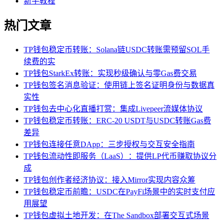
新手教程
热门文章
TP钱包稳定币转账：Solana链USDC转账需预留SOL手
续费的实
TP钱包StarkEx转账：实现秒级确认与零Gas费交易
TP钱包签名消息验证：使用链上签名证明身份与数据真
实性
TP钱包去中心化直播打赏：集成Livepeer流媒体协议
TP钱包稳定币转账：ERC-20 USDT与USDC转账Gas费
差异
TP钱包连接任意DApp：三步授权与交互安全指南
TP钱包流动性即服务（LaaS）：提供LP代币赚取协议分
成
TP钱包创作者经济协议：接入Mirror实现内容众筹
TP钱包稳定币前瞻：USDC在PayFi场景中的实时支付应
用展望
TP钱包虚拟土地开发：在The Sandbox部署交互式场景