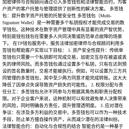
加密律师与合规顾问通过引入多签钱包和法律智能合约，为客
户资产的客户托管与管理提供了创新性的解决方案。 多签钱
包：提升数字资产托管的托管安全性 多签钱包（Multi-
Signature Wallet）是一种需要多个私钥授权才能完成交易的数
字钱包。这种技术在数字资产管理中具有显著的资产智优势，
特别是钱包钱包在需要多人共同决策或防范单点故障的场景
下。 在TP钱包服务中，服务法律加密律师与合规顾问利用多
签钱包帮助客户实现以下目标： 1. 资产安全性提升：传统单
签钱包只需要一个私钥即可完成交易，加密交互存在被盗或丢
失的律师风险。而多签钱包通过设置多个私钥，只有在达到预
设的签名数量时，交易才能被执行。例如，可以设置为三方共
同管理的多签钱包，其中至少两方同意才能完成转账。这大大
降低了因单点失误导致资产损失的可能性。 2. 权限分配与责
任分工：多签钱包允许不同参与方根据其角色和职责分配权
限。对于企业客户来说，这种机制可以有效避免单人决策带来
的风险，同时明确各方责任，提升管理透明度。 3. 应对潜在
争议：在涉及多方利益的交易中，多签钱包可以作为一种技术
手段，防止单方擅自操作资产，从而减少潜在的法律纠纷。
法律智能合约：自动化与合规性的结合 智能合约是一种基于