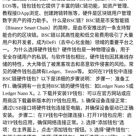
EOS等。钱包钱包它提供了丰富的链C链功能，如资产管理、
教程接DApp浏览、创建跨链转账等，硬件是区块链用户管理
数字资产的得力助手。 什么是BSC链？BSC链是币安智能链
（Binance Smart Chain）的简称，是由币安推出的一条支持智
能合约的区块链。BSC链以其高性能和低交易费用吸引了大量
用户和开发者，成为DeFi（去中心化金融）领域的重要平台之
一。 为什么选择硬件钱包？硬件钱包是一种物理设备，用于
安全存储用户的私钥。与软件钱包相比，硬件钱包因其离线存
储的特性，大大降低了被黑客攻击和恶意软件侵害的风险。常
见的硬件钱包品牌有Ledger、Trezor等。 如何在TP钱包中连接
BSC链硬件钱包？以下是详细的步骤说明： 步骤一：准备工
作1. 确保拥有一台支持BSC链的硬件钱包：如Ledger Nano S或
Ledger Nano X。2. 下载并安装TP钱包：可以在官方网站或应
用商店下载最新版本的TP钱包应用。3. 确保设备连接正常：
通过USB接口将硬件钱包连接至电脑，并确保设备驱动已正确
安装。 步骤二：在TP钱包中创建连接1. 打开TP钱包应用：启
动TP钱包应用，确保网络连接正常。2. 选择“添加钱包”选
项：在主界面上，点击“添加钱包”按钮。3. 选择“硬件钱包”：