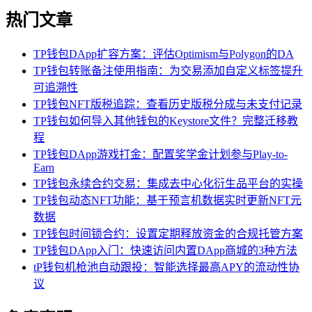
热门文章
TP钱包DApp扩容方案：评估Optimism与Polygon的DA
TP钱包转账备注使用指南：为交易添加自定义标签提升
可追溯性
TP钱包NFT版税追踪：查看历史版税分成与未支付记录
TP钱包如何导入其他钱包的Keystore文件？完整迁移教
程
TP钱包DApp游戏打金：配置奖学金计划参与Play-to-
Earn
TP钱包永续合约交易：集成去中心化衍生品平台的实操
TP钱包动态NFT功能：基于预言机数据实时更新NFT元
数据
TP钱包时间锁合约：设置定期释放资金的合规托管方案
TP钱包DApp入门：快速访问内置DApp商城的3种方法
tP钱包机枪池自动跟投：智能选择最高APY的流动性协
议