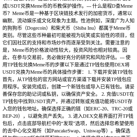
成USDT兑换Meme币的币教保护操作。--- 什么是程D查Meme
币？Meme币是一种基于区块链技术发行的加密货币，通常以
幽默、流动娱乐或文化现象为主题。性池例如，深度广为人知
的狗狗币（Dogecoin）和柴犬币（Shiba Inu）都属于Meme币
类别。尽管这些币种最初可能被视为玩笑或实验性的项目，但
它们因社区的支持和市场炒作而逐渐受到关注。需要注意的
是，Meme币的价格波动性较大，投资风险也相对较高。因
此，在参与交易前，务必做好充分的研究和风险评估。--- 使
用TP钱包兑换Meme币的步骤以下是通过TP钱包使用DEX将
USDT兑换为Meme币的具体操作步骤： 1. 下载并安装TP钱包
首先，从TP钱包的官方网站或官方渠道下载并安装TP钱包应
用程序。安装完成后，创建一个新钱包或导入已有钱包。请妥
善保存您的助记词或私钥，以确保资产安全。 2. 充值USDT在
TP钱包中找到USDT资产，并通过转账或充值功能将USDT存
入您的钱包地址。确保选择正确的链（如ERC-20、TRC-20或
BEP-20），以避免资产丢失。 3. 进入DEX交易界面打开TP钱
包后，点击底部导航栏中的“发现”选项，然后选择您希望使用
的去中心化交易所（如PancakeSwap、Uniswap等）。确保选