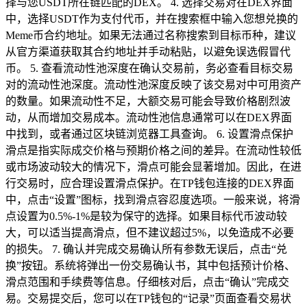
择与您USDT所在链匹配的DEX。 4. 选择交易对在DEX界面
中，选择USDT作为支付代币，并在搜索框中输入您想兑换的
Meme币合约地址。如果无法通过名称搜索到目标币种，建议
从官方渠道获取其合约地址并手动粘贴，以避免误选假冒代
币。 5. 查看流动性池深度在确认交易前，务必查看目标交易
对的流动性池深度。流动性池深度反映了该交易对中可用资产
的数量。如果流动性不足，大额交易可能会导致价格剧烈波
动，从而增加交易成本。流动性池信息通常可以在DEX界面
中找到，或者通过区块链浏览器工具查询。 6. 设置滑点保护
滑点是指实际成交价格与预期价格之间的差异。在流动性较低
或市场波动较大的情况下，滑点可能会显著增加。因此，在进
行交易时，应合理设置滑点保护。在TP钱包连接的DEX界面
中，点击“设置”图标，找到滑点容忍度选项。一般来说，将滑
点设置为0.5%-1%是较为保守的选择。如果目标代币波动较
大，可以适当提高滑点，但不建议超过5%，以免造成不必要
的损失。 7. 确认并完成交易确认所有参数无误后，点击“兑
换”按钮。系统将弹出一份交易确认书，其中包括预计价格、
滑点范围和手续费等信息。仔细核对后，点击“确认”完成交
易。交易提交后，您可以在TP钱包的“记录”页面查看交易状