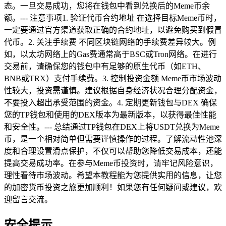
态。一旦交易成功，您将在钱包中看到兑换后的Meme币余
额。--- 注意事项1. 验证代币合约地址 在选择目标Meme币时，
一定要通过官方渠道获取正确的合约地址，以避免购买到假冒
代币。2. 关注手续费 不同区块链网络的手续费差异较大。例
如，以太坊网络上的Gas费通常高于BSC或Tron网络。在进行
交易前，请确保您的钱包中有足够的原生代币（如ETH、
BNB或TRX）支付手续费。3. 控制投资金额 Meme币市场波动
性较大，投资需谨慎。建议根据自身经济状况合理分配资金，
不要投入超出承受范围的资金。4. 定期更新钱包与DEX 确保
您的TP钱包和使用的DEX版本为最新版本，以获得最佳性能
和安全性。--- 总结通过TP钱包在DEX上将USDT兑换为Meme
币，是一个相对简单但需要谨慎操作的过程。了解流动性池深
度和合理设置滑点保护，不仅可以帮助您降低交易成本，还能
提高交易成功率。在参与Meme币投资时，请牢记风险意识，
理性看待市场波动。希望本教程能为您提供实用的信息，让您
的加密货币投资之旅更加顺利！如果您有任何疑问或建议，欢
迎留言交流。
安全提示