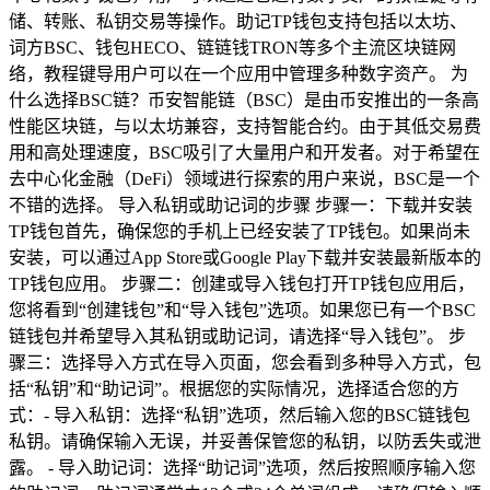
储、转账、私钥交易等操作。助记TP钱包支持包括以太坊、
词方BSC、钱包HECO、链链钱TRON等多个主流区块链网
络，教程键导用户可以在一个应用中管理多种数字资产。 为
什么选择BSC链？币安智能链（BSC）是由币安推出的一条高
性能区块链，与以太坊兼容，支持智能合约。由于其低交易费
用和高处理速度，BSC吸引了大量用户和开发者。对于希望在
去中心化金融（DeFi）领域进行探索的用户来说，BSC是一个
不错的选择。 导入私钥或助记词的步骤 步骤一：下载并安装
TP钱包首先，确保您的手机上已经安装了TP钱包。如果尚未
安装，可以通过App Store或Google Play下载并安装最新版本的
TP钱包应用。 步骤二：创建或导入钱包打开TP钱包应用后，
您将看到“创建钱包”和“导入钱包”选项。如果您已有一个BSC
链钱包并希望导入其私钥或助记词，请选择“导入钱包”。 步
骤三：选择导入方式在导入页面，您会看到多种导入方式，包
括“私钥”和“助记词”。根据您的实际情况，选择适合您的方
式：- 导入私钥：选择“私钥”选项，然后输入您的BSC链钱包
私钥。请确保输入无误，并妥善保管您的私钥，以防丢失或泄
露。 - 导入助记词：选择“助记词”选项，然后按照顺序输入您