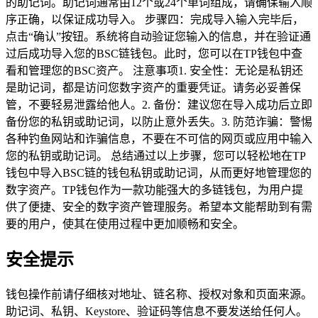
的助记词。助记词通常由12个或24个单词组成，请确保输入顺
序正确，以保证成功导入。 步骤四：完成导入输入完毕后，
点击“确认”按钮。系统将自动验证您输入的信息，并在验证通
过后成功导入您的BSC链钱包。此时，您可以在TP钱包中查
看和管理您的BSC资产。 注意事项1. 安全性：无论是私钥还
是助记词，都是访问您数字资产的重要凭证。请务必妥善保
管，不要轻易泄露给他人。2. 备份：建议您在导入成功后立即
备份您的私钥或助记词，以防止意外丢失。3. 防范诈骗：警惕
各种钓鱼网站和诈骗信息，不要在不可信的网页或应用中输入
您的私钥或助记词。 总结通过以上步骤，您可以轻松地在TP
钱包中导入BSC链的钱包私钥或助记词，从而更好地管理您的
数字资产。TP钱包作为一款功能强大的多链钱包，为用户提
供了便捷、安全的数字资产管理服务。希望本文能帮助到有需
要的用户，使其在使用过程中更加顺畅和安全。
安全提示
钱包操作前请仔细核对地址、链名称、授权对象和页面来源。
助记词、私钥、Keystore、验证码等信息不要发送给任何人。